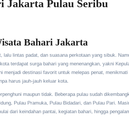
i Jakarta Pulau Seribu
isata Bahari Jakarta
 kota terdapat surga bahari yang menenangkan, yakni Kepul
ni menjadi destinasi favorit untuk melepas penat, menikmati 
npa harus jauh-jauh keluar kota.
k berpenghuni maupun tidak. Beberapa pulau sudah dikembang
Tidung, Pulau Pramuka, Pulau Bidadari, dan Pulau Pari. Masi
ai dari keindahan pantai, kegiatan bahari, hingga pengala