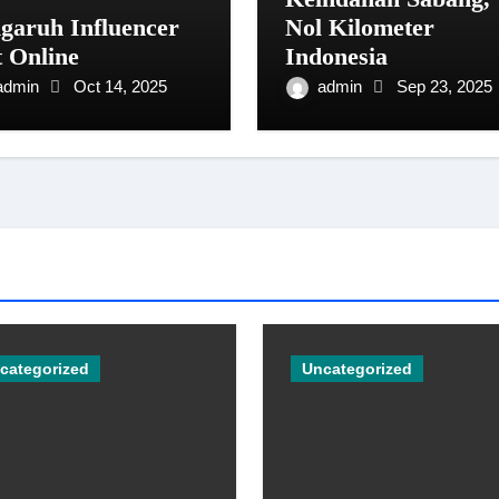
garuh Influencer
Nol Kilometer
t Online
Indonesia
admin
Oct 14, 2025
admin
Sep 23, 2025
categorized
Uncategorized