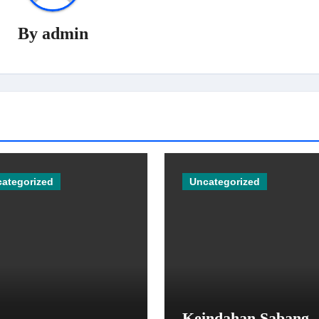
By
admin
ategorized
Uncategorized
Keindahan Sabang,