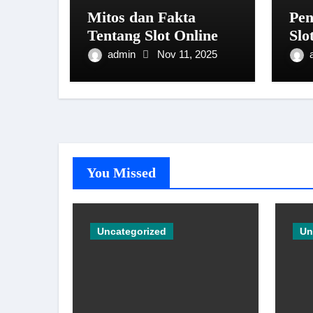
Mitos dan Fakta
Pen
Tentang Slot Online
Slo
admin
Nov 11, 2025
You Missed
Uncategorized
Un